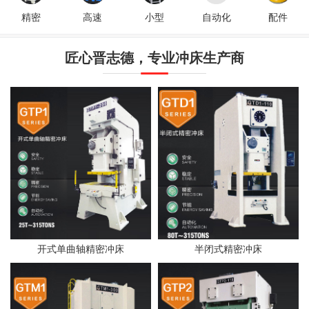
精密
高速
小型
自动化
配件
匠心晋志德，专业冲床生产商
开式单曲轴精密冲床
半闭式精密冲床