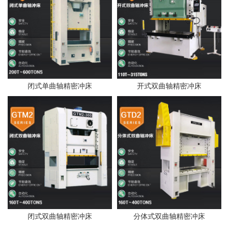
闭式单曲轴精密冲床
开式双曲轴精密冲床
闭式双曲轴精密冲床
分体式双曲轴精密冲床