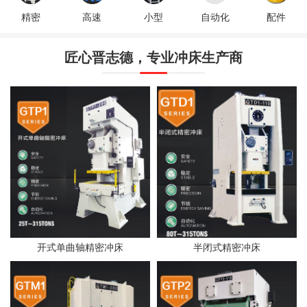
精密
高速
小型
自动化
配件
匠心晋志德，专业冲床生产商
开式单曲轴精密冲床
半闭式精密冲床